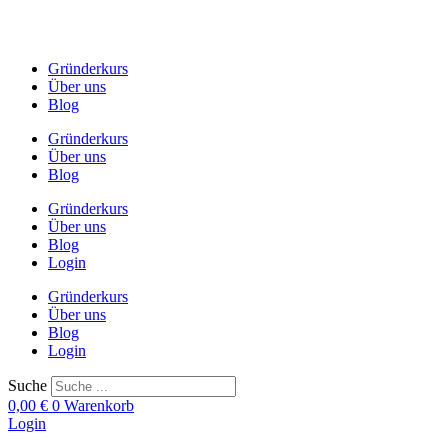
Zum
Inhalt
springen
Gründerkurs
Über uns
Blog
Gründerkurs
Über uns
Blog
Gründerkurs
Über uns
Blog
Login
Gründerkurs
Über uns
Blog
Login
Suche
0,00
€
0
Warenkorb
Login