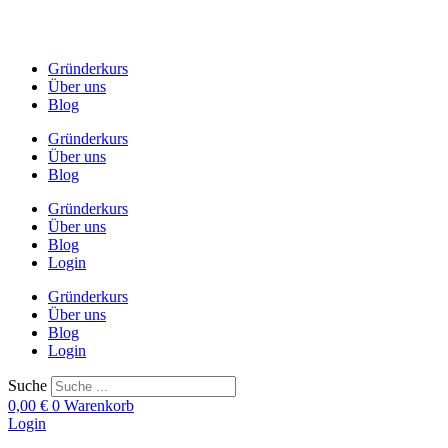
Zum
Inhalt
springen
Gründerkurs
Über uns
Blog
Gründerkurs
Über uns
Blog
Gründerkurs
Über uns
Blog
Login
Gründerkurs
Über uns
Blog
Login
Suche
0,00
€
0
Warenkorb
Login