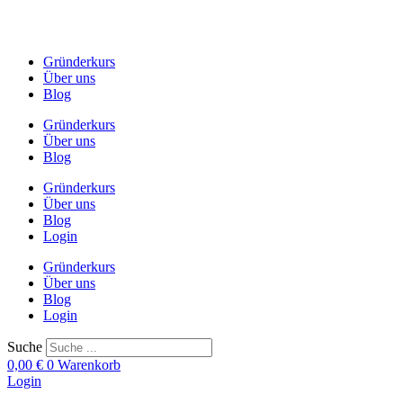
Zum
Inhalt
springen
Gründerkurs
Über uns
Blog
Gründerkurs
Über uns
Blog
Gründerkurs
Über uns
Blog
Login
Gründerkurs
Über uns
Blog
Login
Suche
0,00
€
0
Warenkorb
Login