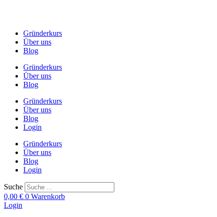
Zum
Inhalt
springen
Gründerkurs
Über uns
Blog
Gründerkurs
Über uns
Blog
Gründerkurs
Über uns
Blog
Login
Gründerkurs
Über uns
Blog
Login
Suche
0,00
€
0
Warenkorb
Login