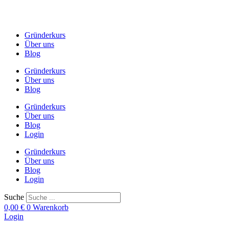
Zum
Inhalt
springen
Gründerkurs
Über uns
Blog
Gründerkurs
Über uns
Blog
Gründerkurs
Über uns
Blog
Login
Gründerkurs
Über uns
Blog
Login
Suche
0,00
€
0
Warenkorb
Login