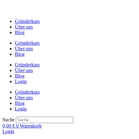
Zum
Inhalt
springen
Gründerkurs
Über uns
Blog
Gründerkurs
Über uns
Blog
Gründerkurs
Über uns
Blog
Login
Gründerkurs
Über uns
Blog
Login
Suche
0,00
€
0
Warenkorb
Login