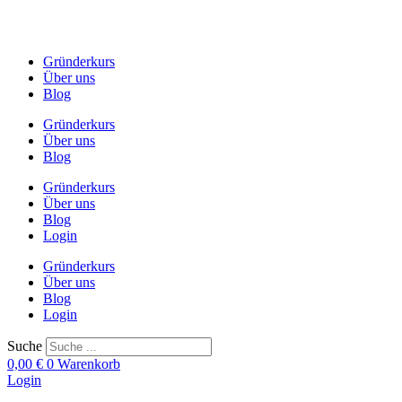
Zum
Inhalt
springen
Gründerkurs
Über uns
Blog
Gründerkurs
Über uns
Blog
Gründerkurs
Über uns
Blog
Login
Gründerkurs
Über uns
Blog
Login
Suche
0,00
€
0
Warenkorb
Login