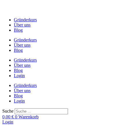
Zum
Inhalt
springen
Gründerkurs
Über uns
Blog
Gründerkurs
Über uns
Blog
Gründerkurs
Über uns
Blog
Login
Gründerkurs
Über uns
Blog
Login
Suche
0,00
€
0
Warenkorb
Login