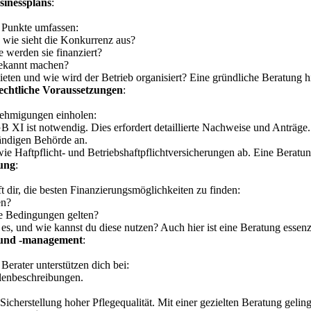
sinessplans
:
de Punkte umfassen:
 wie sieht die Konkurrenz aus?
 werden sie finanziert?
bekannt machen?
ten und wie wird der Betrieb organisiert? Eine gründliche Beratung hil
echtliche Voraussetzungen
:
nehmigungen einholen:
XI ist notwendig. Dies erfordert detaillierte Nachweise und Anträge.
ändigen Behörde an.
 Haftpflicht- und Betriebshaftpflichtversicherungen ab. Eine Beratung 
nung
:
ft dir, die besten Finanzierungsmöglichkeiten zu finden:
en?
e Bedingungen gelten?
s, und wie kannst du diese nutzen? Auch hier ist eine Beratung essenzi
g und -management
:
 Berater unterstützen dich bei:
llenbeschreibungen.
rstellung hoher Pflegequalität. Mit einer gezielten Beratung gelingt 