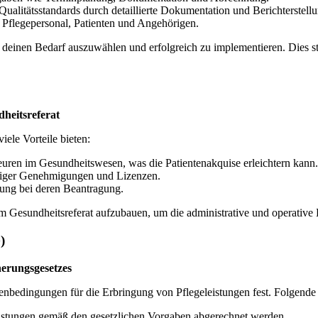
ualitätsstandards durch detaillierte Dokumentation und Berichterstellu
flegepersonal, Patienten und Angehörigen.
r deinen Bedarf auszuwählen und erfolgreich zu implementieren. Dies ste
heitsreferat
ele Vorteile bieten:
ren im Gesundheitswesen, was die Patientenakquise erleichtern kann.
diger Genehmigungen und Lizenzen.
ung bei deren Beantragung.
 Gesundheitsreferat aufzubauen, um die administrative und operative E
)
herungsgesetzes
enbedingungen für die Erbringung von Pflegeleistungen fest. Folgende 
Leistungen gemäß den gesetzlichen Vorgaben abgerechnet werden.