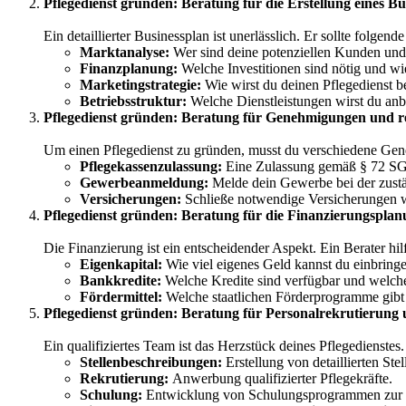
Pflegedienst gründen: Beratung für die Erstellung eines Bu
Ein detaillierter Businessplan ist unerlässlich. Er sollte folgen
Marktanalyse:
Wer sind deine potenziellen Kunden und
Finanzplanung:
Welche Investitionen sind nötig und wie
Marketingstrategie:
Wie wirst du deinen Pflegedienst 
Betriebsstruktur:
Welche Dienstleistungen wirst du anbie
Pflegedienst gründen: Beratung für Genehmigungen und r
Um einen Pflegedienst zu gründen, musst du verschiedene Ge
Pflegekassenzulassung:
Eine Zulassung gemäß § 72 SGB 
Gewerbeanmeldung:
Melde dein Gewerbe bei der zust
Versicherungen:
Schließe notwendige Versicherungen wie
Pflegedienst gründen: Beratung für die Finanzierungspla
Die Finanzierung ist ein entscheidender Aspekt. Ein Berater hil
Eigenkapital:
Wie viel eigenes Geld kannst du einbring
Bankkredite:
Welche Kredite sind verfügbar und welch
Fördermittel:
Welche staatlichen Förderprogramme gibt e
Pflegedienst gründen: Beratung für Personalrekrutierun
Ein qualifiziertes Team ist das Herzstück deines Pflegedienstes.
Stellenbeschreibungen:
Erstellung von detaillierten Ste
Rekrutierung:
Anwerbung qualifizierter Pflegekräfte.
Schulung:
Entwicklung von Schulungsprogrammen zur Siche