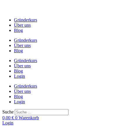
Zum
Inhalt
springen
Gründerkurs
Über uns
Blog
Gründerkurs
Über uns
Blog
Gründerkurs
Über uns
Blog
Login
Gründerkurs
Über uns
Blog
Login
Suche
0,00
€
0
Warenkorb
Login