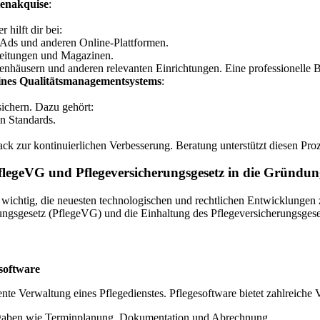
tenakquise
:
 hilft dir bei:
Ads und anderen Online-Plattformen.
Zeitungen und Magazinen.
äusern und anderen relevanten Einrichtungen. Eine professionelle Be
eines Qualitätsmanagementsystems
:
sichern. Dazu gehört:
n Standards.
 zur kontinuierlichen Verbesserung. Beratung unterstützt diesen Proz
PflegeVG und Pflegeversicherungsgesetz in die Gründung
s wichtig, die neuesten technologischen und rechtlichen Entwicklungen 
ngsgesetz (PflegeVG) und die Einhaltung des Pflegeversicherungsgesetz
software
iente Verwaltung eines Pflegedienstes. Pflegesoftware bietet zahlreiche V
gaben wie Terminplanung, Dokumentation und Abrechnung.